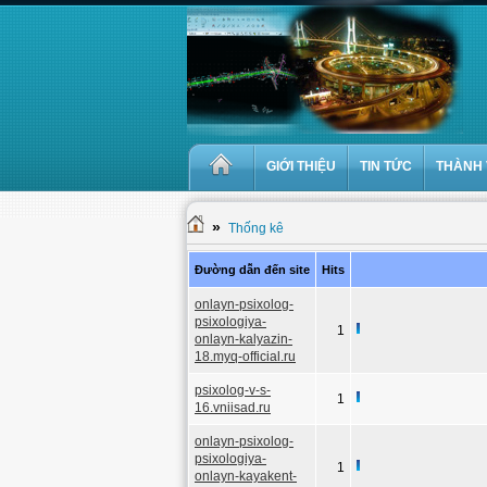
GIỚI THIỆU
TIN TỨC
THÀNH 
»
Thống kê
Đường dẫn đến site
Hits
onlayn-psixolog-
psixologiya-
1
onlayn-kalyazin-
18.myq-official.ru
psixolog-v-s-
1
16.vniisad.ru
onlayn-psixolog-
psixologiya-
1
onlayn-kayakent-