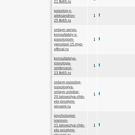
21.fki65.ru
psixolog-v-
aleksandrov-
1
25.fki65.ru
onlayn-servis-
konsultatsiy-s-
psixologom-
1
yaroslavl-15.myq-
official.ru
konsultatsiya-
psixologa-
1
simferopol-
23.fki65.ru
onlayn-psixolog-
psixologiya-
onlayn-zolotoe-
1
20.laloxeziya-chto-
eto-prostymi-
slovami.ru
psychologist-
ivanovo-
21.laloxeziya-chto-
1
eto-prostymi-