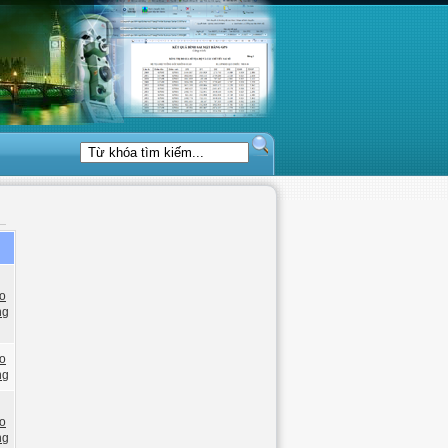
o
ng
o
ng
o
ng