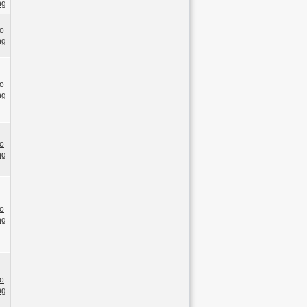
ng
o
ng
o
ng
o
ng
o
ng
o
ng