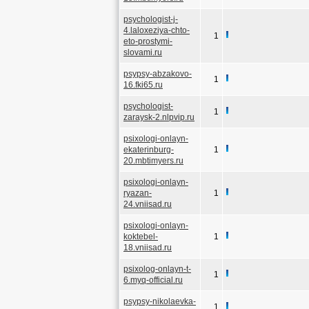
psychologist-j-
4.laloxeziya-chto-
1
eto-prostymi-
slovami.ru
psypsy-abzakovo-
1
16.fki65.ru
psychologist-
1
zaraysk-2.nlpvip.ru
psixologi-onlayn-
ekaterinburg-
1
20.mbtimyers.ru
psixologi-onlayn-
ryazan-
1
24.vniisad.ru
psixologi-onlayn-
koktebel-
1
18.vniisad.ru
psixolog-onlayn-t-
1
6.myq-official.ru
psypsy-nikolaevka-
1