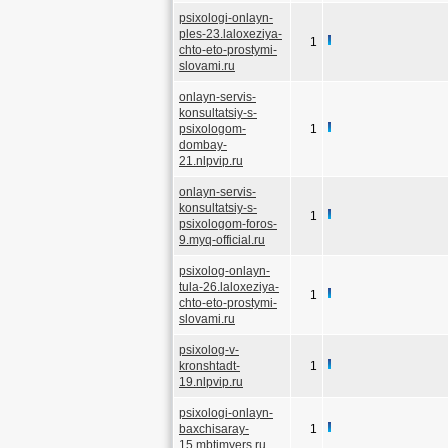
psixologi-onlayn-
ples-23.laloxeziya-
1
chto-eto-prostymi-
slovami.ru
onlayn-servis-
konsultatsiy-s-
psixologom-
1
dombay-
21.nlpvip.ru
onlayn-servis-
konsultatsiy-s-
1
psixologom-foros-
9.myq-official.ru
psixolog-onlayn-
tula-26.laloxeziya-
1
chto-eto-prostymi-
slovami.ru
psixolog-v-
kronshtadt-
1
19.nlpvip.ru
psixologi-onlayn-
baxchisaray-
1
15.mbtimyers.ru