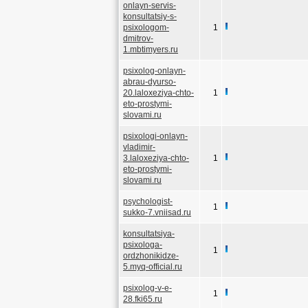
onlayn-servis-
konsultatsiy-s-
psixologom-
1
dmitrov-
1.mbtimyers.ru
psixolog-onlayn-
abrau-dyurso-
20.laloxeziya-chto-
1
eto-prostymi-
slovami.ru
psixologi-onlayn-
vladimir-
3.laloxeziya-chto-
1
eto-prostymi-
slovami.ru
psychologist-
1
sukko-7.vniisad.ru
konsultatsiya-
psixologa-
1
ordzhonikidze-
5.myq-official.ru
psixolog-v-e-
1
28.fki65.ru