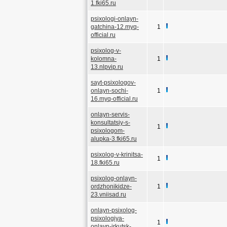
1.fki65.ru
psixologi-onlayn-
gatchina-12.myq-
1
official.ru
psixolog-v-
kolomna-
1
13.nlpvip.ru
sayt-psixologov-
onlayn-sochi-
1
16.myq-official.ru
onlayn-servis-
konsultatsiy-s-
1
psixologom-
alupka-3.fki65.ru
psixolog-v-krinitsa-
1
18.fki65.ru
psixolog-onlayn-
ordzhonikidze-
1
23.vniisad.ru
onlayn-psixolog-
psixologiya-
1
onlayn-irkutsk-