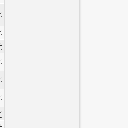
o
ng
o
ng
o
ng
o
ng
o
ng
o
ng
o
ng
o