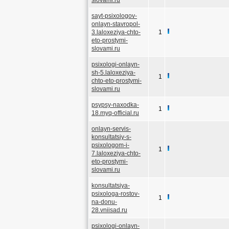
slovami.ru
sayt-psixologov-
onlayn-stavropol-
3.laloxeziya-chto-
1
eto-prostymi-
slovami.ru
psixologi-onlayn-
sh-5.laloxeziya-
1
chto-eto-prostymi-
slovami.ru
psypsy-naxodka-
1
18.myq-official.ru
onlayn-servis-
konsultatsiy-s-
psixologom-i-
1
7.laloxeziya-chto-
eto-prostymi-
slovami.ru
konsultatsiya-
psixologa-rostov-
1
na-donu-
28.vniisad.ru
psixologi-onlayn-