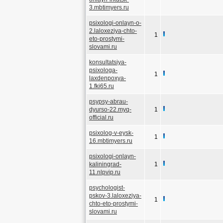
3.mbtimyers.ru
psixologi-onlayn-o-
2.laloxeziya-chto-
1
eto-prostymi-
slovami.ru
konsultatsiya-
psixologa-
1
laxdenpoxya-
1.fki65.ru
psypsy-abrau-
dyurso-22.myq-
1
official.ru
psixolog-v-eysk-
1
16.mbtimyers.ru
psixologi-onlayn-
kaliningrad-
1
11.nlpvip.ru
psychologist-
pskov-3.laloxeziya-
1
chto-eto-prostymi-
slovami.ru