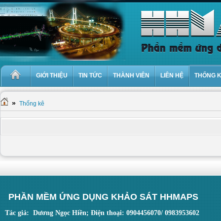
GIỚI THIỆU
TIN TỨC
THÀNH VIÊN
LIÊN HỆ
THỐNG 
»
Thống kê
PHẦN MỀM ỨNG DỤNG KHẢO SÁT HHMAPS
Tác giả: Dương Ngọc Hiền; Điện thoại: 0904456070/ 0983953602