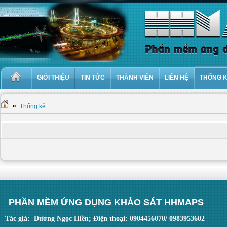
GIỚI THIỆU
TIN TỨC
THÀNH VIÊN
LIÊN HỆ
THỐNG 
»
Thống kê
PHẦN MỀM ỨNG DỤNG KHẢO SÁT HHMAPS
Tác giả: Dương Ngọc Hiền; Điện thoại: 0904456070/ 0983953602