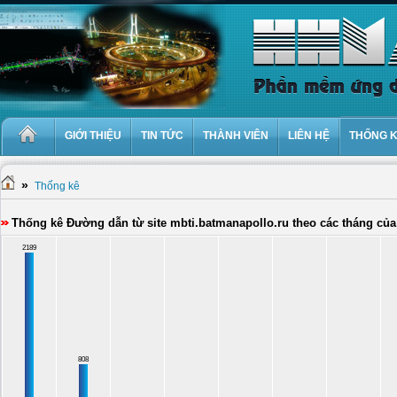
GIỚI THIỆU
TIN TỨC
THÀNH VIÊN
LIÊN HỆ
THỐNG 
»
Thống kê
Thống kê Đường dẫn từ site mbti.batmanapollo.ru theo các tháng củ
2189
808