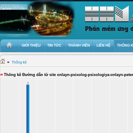
GIỚI THIỆU
TIN TỨC
THÀNH VIÊN
LIÊN HỆ
THỐNG 
»
Thống kê
Thống kê Đường dẫn từ site onlayn-psixolog-psixologiya-onlayn-peter
1