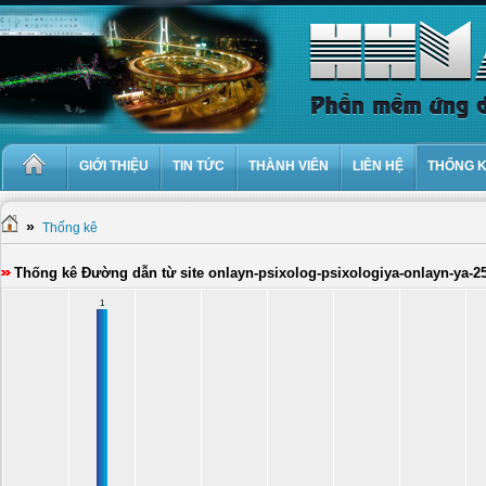
GIỚI THIỆU
TIN TỨC
THÀNH VIÊN
LIÊN HỆ
THỐNG 
»
Thống kê
Thống kê Đường dẫn từ site onlayn-psixolog-psixologiya-onlayn-ya-2
1