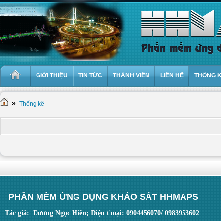
GIỚI THIỆU
TIN TỨC
THÀNH VIÊN
LIÊN HỆ
THỐNG 
»
Thống kê
PHẦN MỀM ỨNG DỤNG KHẢO SÁT HHMAPS
Tác giả: Dương Ngọc Hiền; Điện thoại: 0904456070/ 0983953602