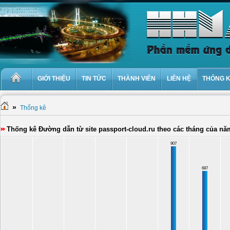
GIỚI THIỆU
TIN TỨC
THÀNH VIÊN
LIÊN HỆ
THỐNG 
»
Thống kê
Thống kê Đường dẫn từ site passport-cloud.ru theo các tháng của nă
907
687