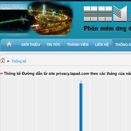
GIỚI THIỆU
TIN TỨC
THÀNH VIÊN
LIÊN HỆ
THỐNG 
»
Thống kê
Thống kê Đường dẫn từ site privacy.tapad.com theo các tháng của n
1