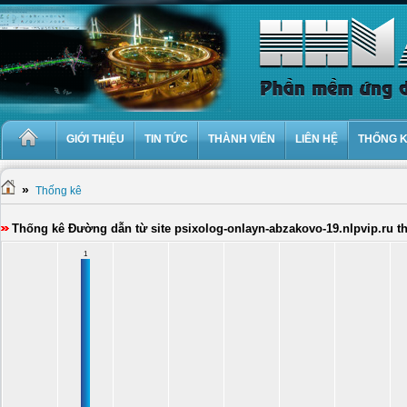
GIỚI THIỆU
TIN TỨC
THÀNH VIÊN
LIÊN HỆ
THỐNG 
»
Thống kê
Thống kê Đường dẫn từ site psixolog-onlayn-abzakovo-19.nlpvip.ru t
1