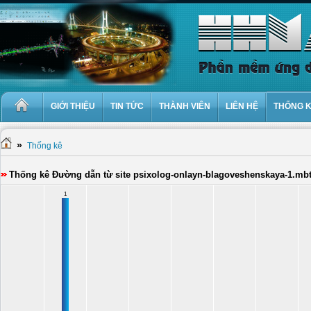
GIỚI THIỆU
TIN TỨC
THÀNH VIÊN
LIÊN HỆ
THỐNG 
»
Thống kê
Thống kê Đường dẫn từ site psixolog-onlayn-blagoveshenskaya-1.mbt
1