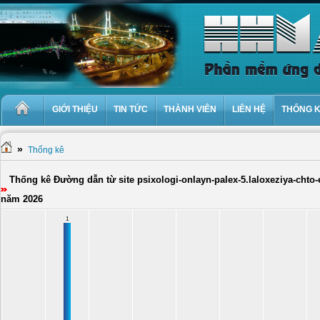
GIỚI THIỆU
TIN TỨC
THÀNH VIÊN
LIÊN HỆ
THỐNG 
»
Thống kê
Thống kê Đường dẫn từ site psixologi-onlayn-palex-5.laloxeziya-chto-
năm 2026
1