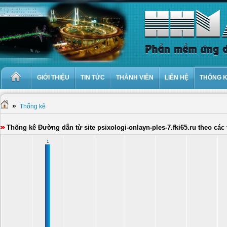
GIỚI THIỆU
TIN TỨC
THÀNH VIÊN
LIÊN HỆ
THỐNG 
»
Thống kê
Thống kê Đường dẫn từ site psixologi-onlayn-ples-7.fki65.ru theo cá
1