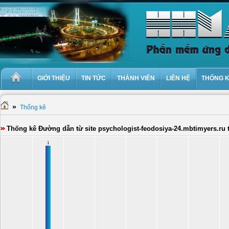
GIỚI THIỆU
TIN TỨC
THÀNH VIÊN
LIÊN HỆ
THỐNG 
»
Thống kê
Thống kê Đường dẫn từ site psychologist-feodosiya-24.mbtimyers.ru 
1