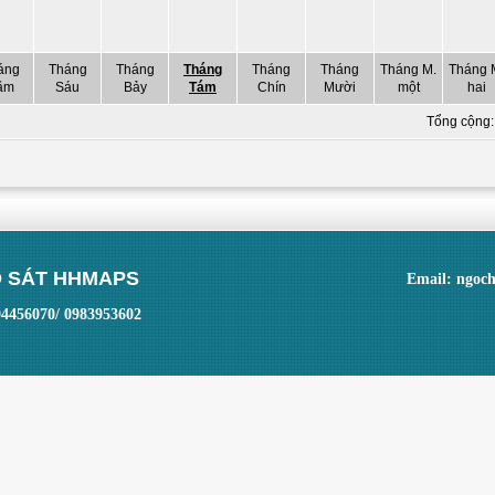
áng
Tháng
Tháng
Tháng
Tháng
Tháng
Tháng M.
Tháng 
ăm
Sáu
Bảy
Tám
Chín
Mười
một
hai
Tổng cộng
 SÁT HHMAPS
Email: ngoc
04456070/ 0983953602