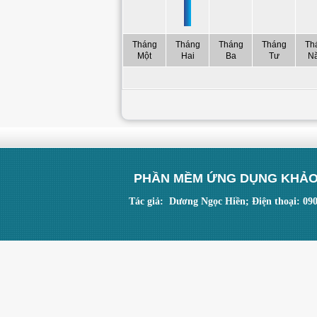
Tháng
Tháng
Tháng
Tháng
Th
Một
Hai
Ba
Tư
N
PHẦN MỀM ỨNG DỤNG KHẢO
Tác giả: Dương Ngọc Hiền; Điện thoại: 09