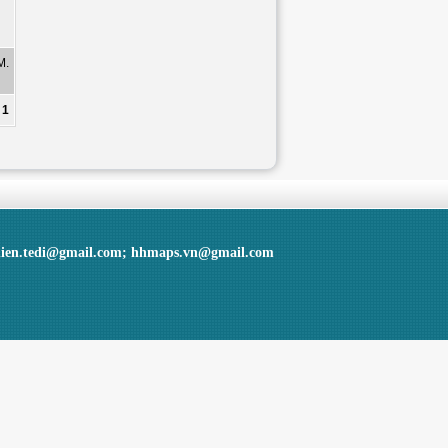
M.
:
1
hien.tedi@gmail.com; hhmaps.vn@gmail.com