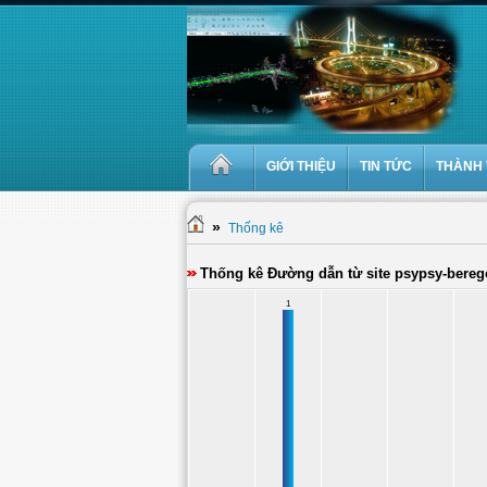
GIỚI THIỆU
TIN TỨC
THÀNH 
»
Thống kê
Thống kê Đường dẫn từ site psypsy-berego
1