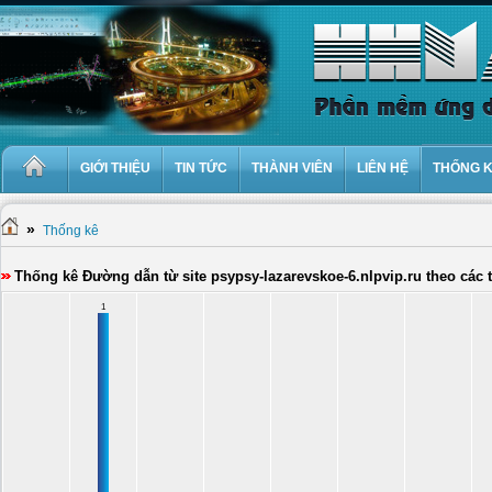
GIỚI THIỆU
TIN TỨC
THÀNH VIÊN
LIÊN HỆ
THỐNG 
»
Thống kê
Thống kê Đường dẫn từ site psypsy-lazarevskoe-6.nlpvip.ru theo các
1