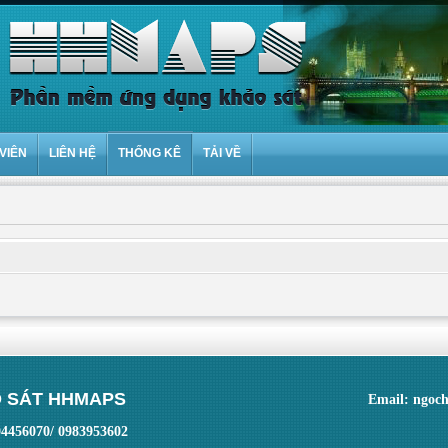
VIÊN
LIÊN HỆ
THỐNG KÊ
TẢI VỀ
 SÁT HHMAPS
Email: ngoc
04456070/ 0983953602