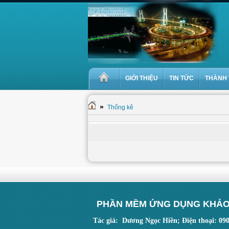
GIỚI THIỆU
TIN TỨC
THÀNH 
»
Thống kê
PHẦN MỀM ỨNG DỤNG KHẢO
Tác giả: Dương Ngọc Hiền; Điện thoại: 09