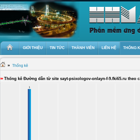
GIỚI THIỆU
TIN TỨC
THÀNH VIÊN
LIÊN HỆ
THỐNG 
»
Thống kê
Thống kê Đường dẫn từ site sayt-psixologov-onlayn-f-9.fki65.ru theo
1