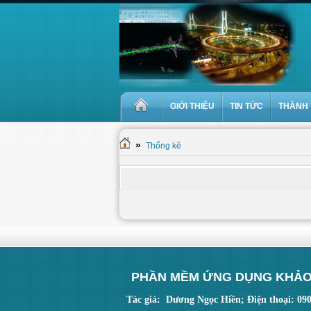
GIỚI THIỆU
TIN TỨC
THÀNH 
»
Thống kê
PHẦN MỀM ỨNG DỤNG KHẢO
Tác giả: Dương Ngọc Hiền; Điện thoại: 09