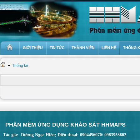
GIỚI THIỆU
TIN TỨC
THÀNH VIÊN
LIÊN HỆ
THỐNG 
»
Thống kê
PHẦN MỀM ỨNG DỤNG KHẢO SÁT HHMAPS
Tác giả: Dương Ngọc Hiền; Điện thoại: 0904456070/ 0983953602