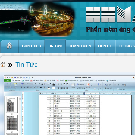
GIỚI THIỆU
TIN TỨC
THÀNH VIÊN
LIÊN HỆ
THỐNG 
»
Tin Tức