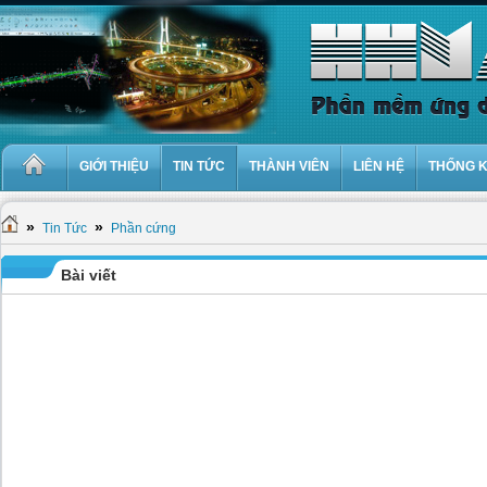
GIỚI THIỆU
TIN TỨC
THÀNH VIÊN
LIÊN HỆ
THỐNG 
»
»
Tin Tức
Phần cứng
Bài viết