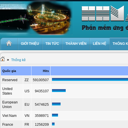
GIỚI THIỆU
TIN TỨC
THÀNH VIÊN
LIÊN HỆ
THỐNG 
»
Thống kê
Quốc gia
Hits
Reserved
ZZ
59100507
United
US
9435107
States
European
EU
5474625
Union
Viet Nam
VN
3598971
France
FR
1256209