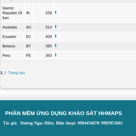
Islamic
Republic Of
IR
559
Iran
Australia
AU
514
Ecuador
EC
409
Belarus
BY
395
Peru
PE
363
1
,
2
Trang sau
PHẦN MỀM ỨNG DỤNG KHẢO SÁT HHMAPS
Tác giả: Dương Ngọc Hiền; Điện thoại: 0904456070/ 0983953602