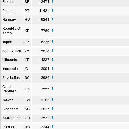
Belgium
BE
13474
Portugal
PT
11421
Hungary
HU
9244
Republic Of
KR
7760
Korea
Japan
JP
6236
South Africa
ZA
5818
Lithuania
LT
4337
Indonesia
ID
3994
Seychelles
SC
3986
Czech
CZ
3555
Republic
Taiwan
TW
3183
Singapore
SG
2817
Switzerland
CH
2531
Romania
RO
2244