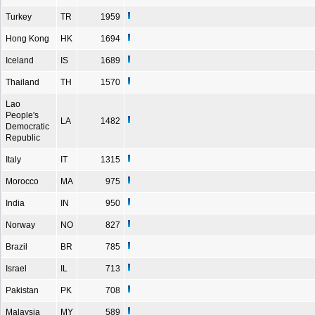
Turkey
TR
1959
Hong Kong
HK
1694
Iceland
IS
1689
Thailand
TH
1570
Lao
People's
LA
1482
Democratic
Republic
Italy
IT
1315
Morocco
MA
975
India
IN
950
Norway
NO
827
Brazil
BR
785
Israel
IL
713
Pakistan
PK
708
Malaysia
MY
589