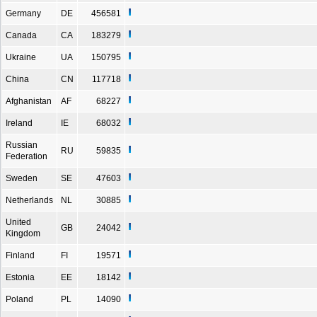
Germany
DE
456581
Canada
CA
183279
Ukraine
UA
150795
China
CN
117718
Afghanistan
AF
68227
Ireland
IE
68032
Russian
RU
59835
Federation
Sweden
SE
47603
Netherlands
NL
30885
United
GB
24042
Kingdom
Finland
FI
19571
Estonia
EE
18142
Poland
PL
14090