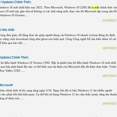
2 Update) Chính Thức
indows 10 mới nhất hiện nay 2022. Theo Microsoft, Windows 10 22H2 đã
ra
mắt
chính thức và
ws 10 mới này gần như sẽ không có các tính năng mới, thay vào đó Microsoft tập trung sửa lỗi
Windows 10 October......
21/10/2022 
t nhẹ nhất
 cùng đơn giản, dễ dàng thao tác giúp người dùng cài Windows 10 nhanh và hoạt động ổn định.
ắm vững cách download cũng như ghost win hiệu quả. Cùng Công nghệ AZ tìm hiểu thêm về các
 hiểu qua bài viết......
16/07/2022 
Update) Chính Thức
 hệ điều hành Windows 10 Version 21H2. Đây là phiên bản hệ điều hành Windows 10 mới nhất
g qua bản phát hành lần này có thể thấy mọi dự định của Microsoft dần đã được thực hiện. Trước
un Valley 21H2......
16/07/2022 
icrosoft
ản chính thức từ lúc rạng sáng ngày 5/10. Ngay khi đã có bản Windows 11 thì nhiều người
đã cho phản hồi khá khả quan. Cụ thể khi sử dụng Windows 11 họ cảm thấy mượt, từng âm thanh
g sẽ được trải......
16/07/2022 