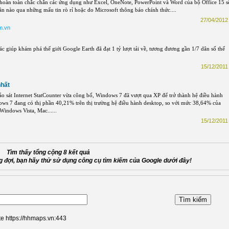
 hoàn toàn chắc chắn các ứng dụng như Excel, OneNote, PowerPoint và Word của bộ Office 15 s
n nào qua những mẩu tin rò rỉ hoặc do Microsoft thông báo chính thức....
27/04/2012 
m.vn
 giúp khám phá thế giới Google Earth đã đạt 1 tỷ lượt tải về, tương đương gần 1/7 dân số thế
15/12/2011 
nhất
o sát Internet StatCounter vừa công bố, Windows 7 đã vượt qua XP để trở thành hệ điều hành
dows 7 đang có thị phần 40,21% trên thị trường hệ điều hành desktop, so với mức 38,64% của
Windows Vista, Mac......
15/12/2011 
Tìm thấy tổng cộng 8 kết quả
 đợi, bạn hãy thử sử dụng công cụ tìm kiếm của Google dưới đây!
te https://hhmaps.vn:443