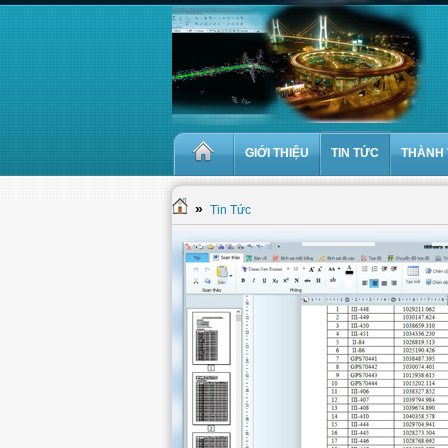
GIỚI THIỆU
TIN TỨC
THÀNH 
»
Tin Tức