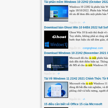
Tải phần mềm Windows 10 22H2 (October 202
Windows 10 22H2 là phiên bản W
ngày 18/10/2022. Phiên bản Windo
tối ưu để đem đến một phiên bản 
Nguồn tin :
-/-
Download bản Ghost Win 10 64Bit 2022 full Sof
Ghost Win 10 là một thủ thuật vô
Tuy nhiên, không phải ai cũng n
bước thực hiện chi tiết đơn giản, dễ
Nguồn tin :
congngheaz.com
Download Windows 10 21H2 (November 2021 
Microsoft đã cho
ra
mắt
phiên bản
tính đến thời điểm hiện tại. Thôn
đó MS sẽ cho
ra
mắt
Windows 10 S
Nguồn tin :
-/-
Tải Về Windows 11 21H2 2021 Chính Thức Từ M
Microsoft vừa
ra
mắt
Windows 11 b
dùng đã bắt đầu trải nghiệm, và 
phông chữ và biểu tượng, người dùn
Nguồn tin :
-/-
15 điều cần biết về Office 15 của Microsoft