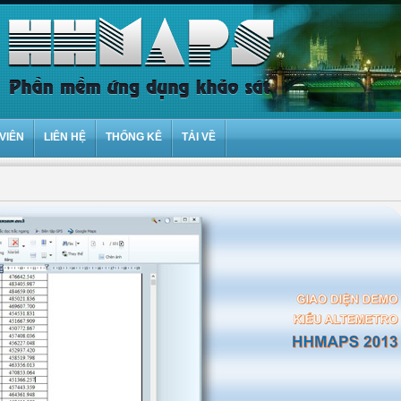
VIÊN
LIÊN HỆ
THỐNG KÊ
TẢI VỀ