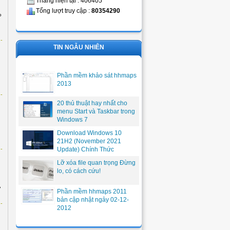
Tháng hiện tại : 406405
Tổng lượt truy cập :
80354290
o
-
TIN NGẪU NHIÊN
Phần mềm khảo sát hhmaps
2013
-
20 thủ thuật hay nhất cho
menu Start và Taskbar trong
Windows 7
Download Windows 10
21H2 (November 2021
-
Update) Chính Thức
Lỡ xóa file quan trọng Đừng
lo, có cách cứu!
,
Phần mềm hhmaps 2011
bản cập nhật ngảy 02-12-
-
2012