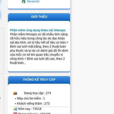
Myopenid
GIỚI THIỆU
Phần mềm ứng dụng khảo sát hhmaps
Phần mềm hhmaps có rất nhiều tính năng
rất hữu hiệu trong công tác đo đạc khảo
sát địa hình, xử lý hầu hết số liệu cơ bản:+
Bình sai lưới mặt bằng, theo 2 thuật toán
phụ thuộc và tự do có đánh giá độ ổn định
của mốc cơ sở khi quan trắc chuyển vị
công trình.+ Bình sai lưới độ cao, theo 2
thuật toán...
THỐNG KÊ TRUY CẬP
Đang truy cập : 274
t
•
Máy chủ tìm kiếm : 1
•
Khách viếng thăm : 273
-
Hôm nay : 73518