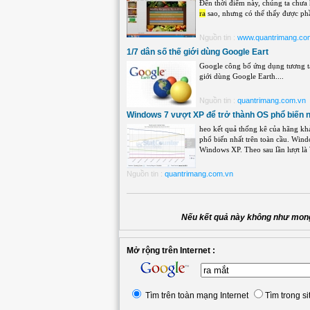
Đến thời điểm này, chúng ta chưa
ra
sao, nhưng có thể thấy được phầ
Nguồn tin :
www.quantrimang.co
1/7 dân số thế giới dùng Google Eart
Google công bố ứng dụng tương tác
giới dùng Google Earth....
Nguồn tin :
quantrimang.com.vn
Windows 7 vượt XP để trở thành OS phổ biến 
heo kết quả thống kê của hãng khả
phổ biến nhất trên toàn cầu. Win
Windows XP. Theo sau lần lượt là 
Nguồn tin :
quantrimang.com.vn
Nếu kết quả này không như mong
Mở rộng trên Internet :
Tìm trên toàn mạng Internet
Tìm trong si