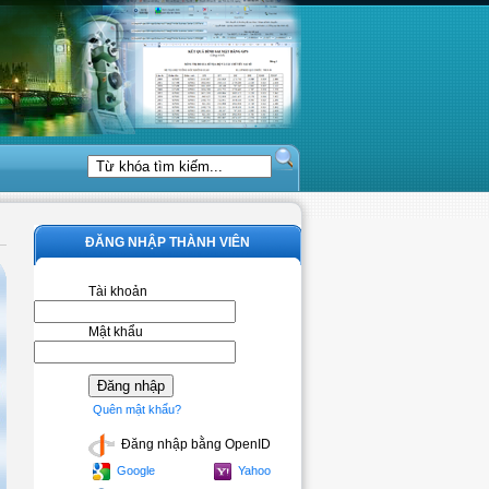
ĐĂNG NHẬP THÀNH VIÊN
Tài khoản
Mật khẩu
Quên mật khẩu?
Đăng nhập bằng OpenID
Google
Yahoo