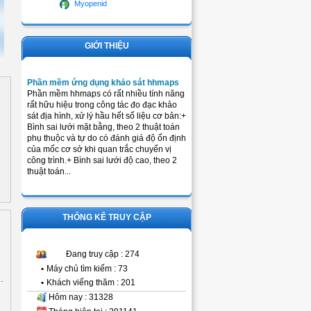
Myopenid
GIỚI THIỆU
Phần mềm ứng dụng khảo sát hhmaps
Phần mềm hhmaps có rất nhiều tính năng
rất hữu hiệu trong công tác đo đạc khảo
sát địa hình, xử lý hầu hết số liệu cơ bản:+
Bình sai lưới mặt bằng, theo 2 thuật toán
phụ thuộc và tự do có đánh giá độ ổn định
của mốc cơ sở khi quan trắc chuyển vị
công trình.+ Bình sai lưới độ cao, theo 2
thuật toán...
THỐNG KÊ TRUY CẬP
Đang truy cập : 274
•
Máy chủ tìm kiếm : 73
-
•
Khách viếng thăm : 201
Hôm nay : 31328