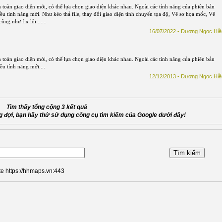
 toàn giao diện mới, có thể lựa chọn giao diện khác nhau. Ngoài các tính năng của phiên bản
u tính năng mới. Như kéo thả file, thay đổi giao diện tính chuyển tọa độ, Vẽ sơ họa mốc, Vẽ
ng như fix lỗi ......
16/07/2022 - Dương Ngọc Hiề
 toàn giao diện mới, có thể lựa chọn giao diện khác nhau. Ngoài các tính năng của phiên bản
u tính năng mới....
12/12/2013 - Dương Ngọc Hiề
Tìm thấy tổng cộng 3 kết quả
 đợi, bạn hãy thử sử dụng công cụ tìm kiếm của Google dưới đây!
te https://hhmaps.vn:443