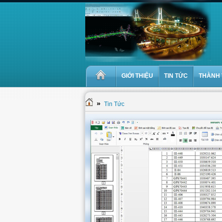
GIỚI THIỆU
TIN TỨC
THÀNH 
»
Tin Tức