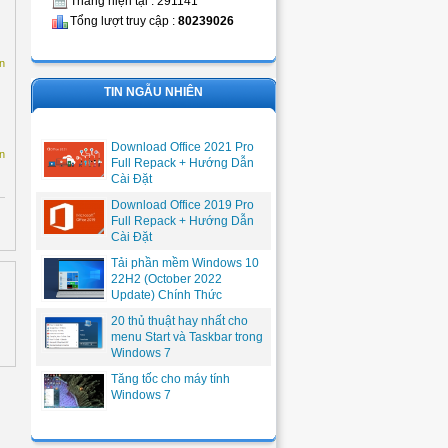
Tháng hiện tại : 291141
Tổng lượt truy cập :
80239026
n
TIN NGẪU NHIÊN
Download Office 2021 Pro
n
Full Repack + Hướng Dẫn
Cài Đặt
Download Office 2019 Pro
Full Repack + Hướng Dẫn
Cài Đặt
Tải phần mềm Windows 10
22H2 (October 2022
Update) Chính Thức
20 thủ thuật hay nhất cho
menu Start và Taskbar trong
Windows 7
Tăng tốc cho máy tính
Windows 7