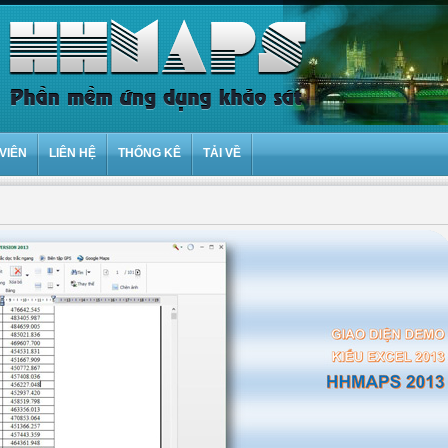
VIÊN
LIÊN HỆ
THỐNG KÊ
TẢI VỀ