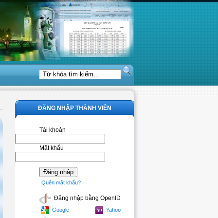
ĐĂNG NHẬP THÀNH VIÊN
Tài khoản
Mật khẩu
Quên mật khẩu?
Đăng nhập bằng OpenID
Google
Yahoo