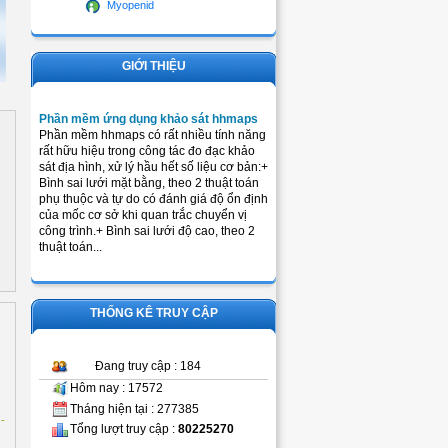
Myopenid
GIỚI THIỆU
Phần mềm ứng dụng khảo sát hhmaps
Phần mềm hhmaps có rất nhiều tính năng
rất hữu hiệu trong công tác đo đạc khảo
sát địa hình, xử lý hầu hết số liệu cơ bản:+
Bình sai lưới mặt bằng, theo 2 thuật toán
phụ thuộc và tự do có đánh giá độ ổn định
của mốc cơ sở khi quan trắc chuyển vị
công trình.+ Bình sai lưới độ cao, theo 2
thuật toán...
THỐNG KÊ TRUY CẬP
Đang truy cập : 184
Hôm nay : 17572
Tháng hiện tại : 277385
-
Tổng lượt truy cập :
80225270