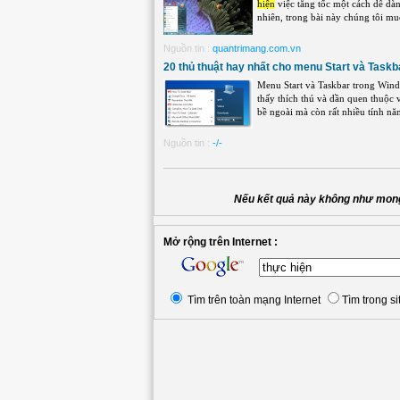
hiện
việc tăng tốc một cách dễ dà
nhiên, trong bài này chúng tôi muốn
Nguồn tin :
quantrimang.com.vn
20 thủ thuật hay nhất cho menu Start và Task
Menu Start và Taskbar trong Win
thấy thích thú và dần quen thuộc 
bề ngoài mà còn rất nhiều tính năn
Nguồn tin :
-/-
Nếu kết quả này không như mong
Mở rộng trên Internet :
Tìm trên toàn mạng Internet
Tìm trong si