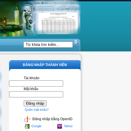
ĐĂNG NHẬP THÀNH VIÊN
Tài khoản
Mật khẩu
Quên mật khẩu?
Đăng nhập bằng OpenID
Google
Yahoo