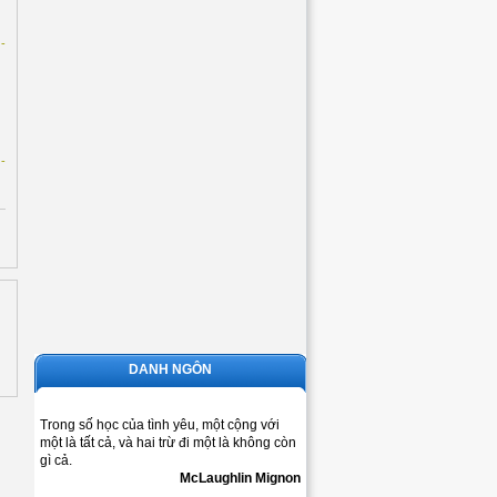
-
-
DANH NGÔN
Trong số học của tình yêu, một cộng với
một là tất cả, và hai trừ đi một là không còn
gì cả.
McLaughlin Mignon