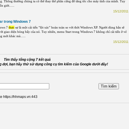
ng. Thông thường chúng ta có thể thay thế phần cứng để tăng tốc cho máy tính của mình. Tuy
 giới......
15/12/2011 
bar trong Windows 7
dows 7
thực
sự là một cải tiến “lột xác” hoàn toàn so với thời Windows XP. Người dùng hẳn sẽ
với giao diện bóng bẩy của nó. Tuy nhiên, menu Start trong Windows 7 không chỉ cải tiến ở vẻ
g mới khác mà......
15/12/2011 
Tìm thấy tổng cộng 7 kết quả
 đợi, bạn hãy thử sử dụng công cụ tìm kiếm của Google dưới đây!
te https://hhmaps.vn:443