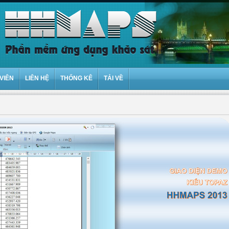
VIÊN
LIÊN HỆ
THỐNG KÊ
TẢI VỀ