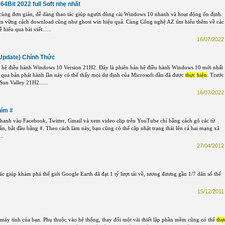
4Bit 2022 full Soft nhẹ nhất
 cùng đơn giản, dễ dàng thao tác giúp người dùng cài Windows 10 nhanh và hoạt động ổn định.
ắm vững cách download cũng như ghost win hiệu quả. Cùng Công nghệ AZ tìm hiểu thêm về các
 hiểu qua bài viết......
16/07/2022 
Update) Chính Thức
n hệ điều hành Windows 10 Version 21H2. Đây là phiên bản hệ điều hành Windows 10 mới nhất
 qua bản phát hành lần này có thể thấy mọi dự định của Microsoft dần đã được
thực
hiện
. Trước
un Valley 21H2......
16/07/2022 
hím #
nhanh vào Facebook, Twitter, Gmail và xem video clip trên YouTube chỉ bằng cách gõ các từ
n, bắt đầu bằng #. Theo cách làm này, bạn cũng có thể cập nhật trạng thái lên cả hai mạng xã
..
27/04/2012 
 giúp khám phá thế giới Google Earth đã đạt 1 tỷ lượt tải về, tương đương gần 1/7 dân số thế
15/12/2011 
 máy tính của bạn. Phụ thuộc vào hệ thống, thay đổi một vài thiết lập phần mềm cũng có thể
thự