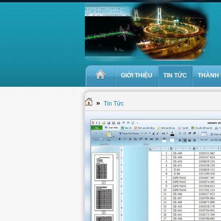
GIỚI THIỆU
TIN TỨC
THÀNH 
»
Tin Tức