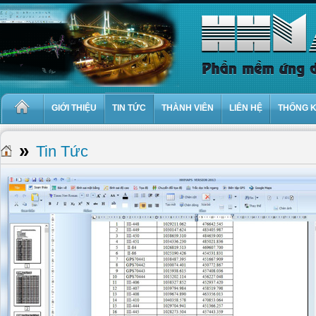
GIỚI THIỆU
TIN TỨC
THÀNH VIÊN
LIÊN HỆ
THỐNG 
»
Tin Tức