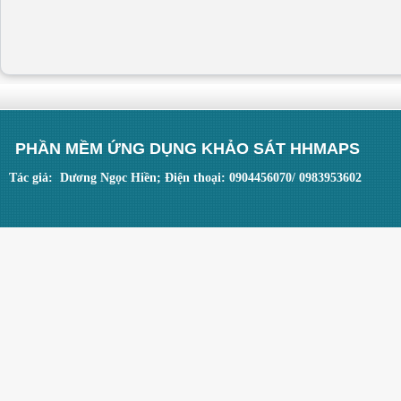
PHẦN MỀM ỨNG DỤNG KHẢO SÁT HHMAPS
Tác giả: Dương Ngọc Hiền; Điện thoại: 0904456070/ 0983953602