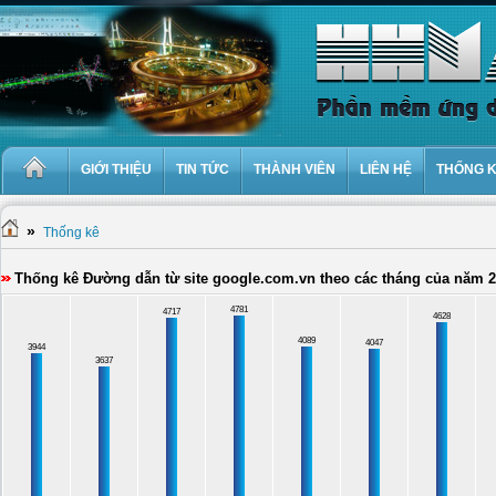
GIỚI THIỆU
TIN TỨC
THÀNH VIÊN
LIÊN HỆ
THỐNG 
»
Thống kê
Thống kê Đường dẫn từ site google.com.vn theo các tháng của năm 
4781
4717
4628
4089
4047
3944
3637