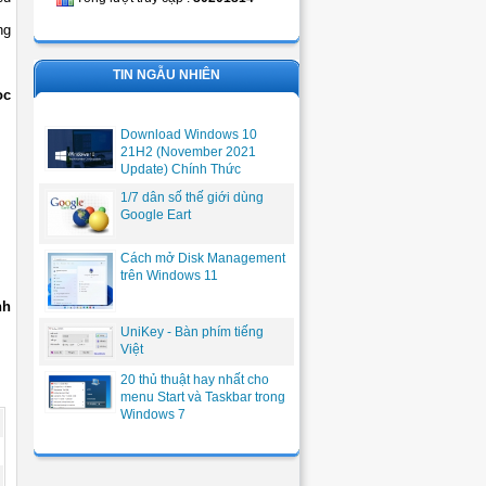
ng
TIN NGẪU NHIÊN
ọc
Download Windows 10
21H2 (November 2021
Update) Chính Thức
1/7 dân số thế giới dùng
Google Eart
Cách mở Disk Management
trên Windows 11
nh
UniKey - Bàn phím tiếng
Việt
20 thủ thuật hay nhất cho
menu Start và Taskbar trong
Windows 7