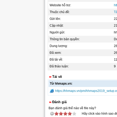
Website hỗ trợ:
ht
Thuộc chủ đề:
Tả
Gửi lên:
2
Cập nhật:
2
Người gửi:
h
Thông tin bản quyền:
D
Dung lượng:
2
Đã xem:
2
Đã tải về:
1
Đã thảo luận:
9
Tải về
Từ hhmaps.vn:
https://hhmaps.vn/pm/hhmaps2019_setup.
Đánh giá
Bạn đánh giá thế nào về file này?
Hãy click vào hình sao đ