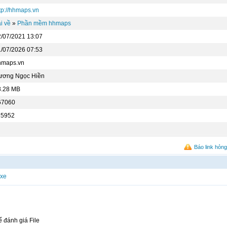
tp://hhmaps.vn
i về
»
Phần mềm hhmaps
2/07/2021 13:07
1/07/2026 07:53
hmaps.vn
ương Ngọc Hiền
8.28 MB
67060
15952
Báo link hỏng
exe
ể đánh giá File