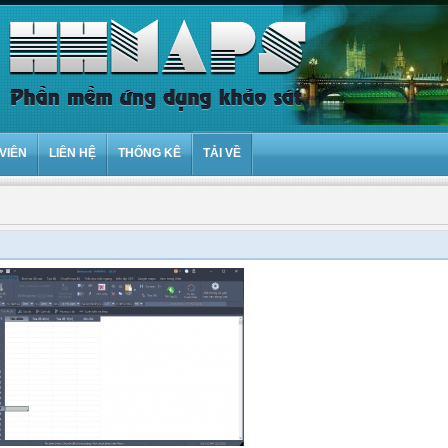
VIÊN
LIÊN HỆ
THỐNG KÊ
TẢI VỀ