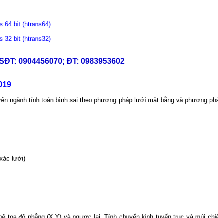
64 bit (htrans64)
32 bit (htrans32)
SĐT: 0904456070; ĐT: 0983953602
019
ên ngành tính toán bình sai theo phương pháp lưới mặt bằng và phương ph
xác lưới)
 hệ toạ độ phẳng (X,Y) và ngược lại. Tính chuyển kinh tuyến trục và múi chi