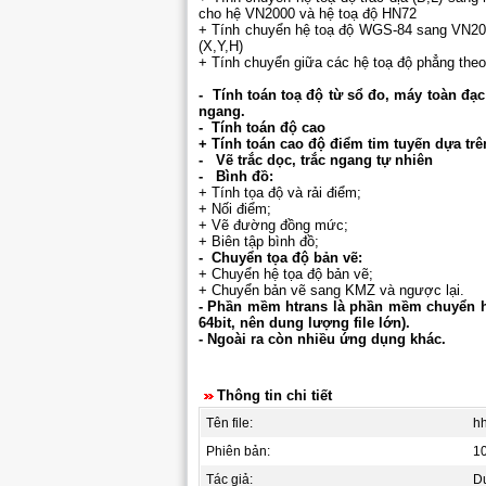
cho hệ VN2000 và hệ toạ độ HN72
+ Tính chuyển hệ toạ độ WGS-84 sang VN2000
(X,Y,H)
+ Tính chuyển giữa các hệ toạ độ phẳng theo 
- Tính toán toạ độ từ sổ đo, máy toàn đạc 
ngang.
- Tính toán độ cao
+ Tính toán cao độ điểm tim tuyến dựa trên
- Vẽ trắc dọc, trắc ngang tự nhiên
- Bình đồ:
+ Tính tọa độ và rải điểm;
+ Nối điểm;
+ Vẽ đường đồng mức;
+ Biên tập bình đồ;
- Chuyển tọa độ bản vẽ:
+ Chuyển hệ tọa độ bản vẽ;
+ Chuyển bản vẽ sang KMZ và ngược lại.
- Phần mềm htrans là phần mềm chuyển h
64bit, nên dung lượng file lớn).
- Ngoài ra còn nhiều ứng dụng khác.
Thông tin chi tiết
Tên file:
h
Phiên bản:
1
Tác giả:
D