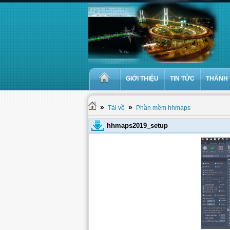
GIỚI THIỆU
TIN TỨC
THÀNH 
»
»
Tải về
Phần mềm hhmaps
hhmaps2019_setup