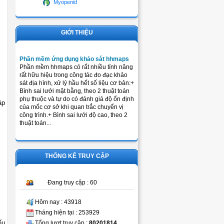
Myopenid
GIỚI THIỆU
Phần mềm ứng dụng khảo sát hhmaps
Phần mềm hhmaps có rất nhiều tính năng
rất hữu hiệu trong công tác đo đạc khảo
sát địa hình, xử lý hầu hết số liệu cơ bản:+
Bình sai lưới mặt bằng, theo 2 thuật toán
phụ thuộc và tự do có đánh giá độ ổn định
áp
của mốc cơ sở khi quan trắc chuyển vị
công trình.+ Bình sai lưới độ cao, theo 2
thuật toán...
THỐNG KÊ TRUY CẬP
Đang truy cập : 60
Hôm nay : 43918
Tháng hiện tại : 253929
ếu
Tổng lượt truy cập :
80201814