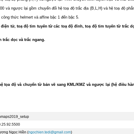
 và ngược lại gồm chuyển đổi hệ toạ độ trắc địa (B,L,H) và hệ toạ độ phẳ
công thức helmert và affine bậc 1 đến bậc 5.
điện tử, toạ độ tim tuyến từ các toạ độ đỉnh, toạ độ tim tuyến từ trắc d
 trắc dọc và trắc ngang.
ệ tọa độ và chuyển từ bản vẽ sang KML/KMZ và ngược lại (hệ điều hà
hmaps2019_setup
0.25.92.5500
ương Ngọc Hiền (
ngochien.tedi@gmail.com
)