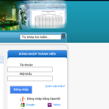
ĐĂNG NHẬP THÀNH VIÊN
Tài khoản
Mật khẩu
Quên mật khẩu?
Đăng nhập bằng OpenID
Google
Yahoo