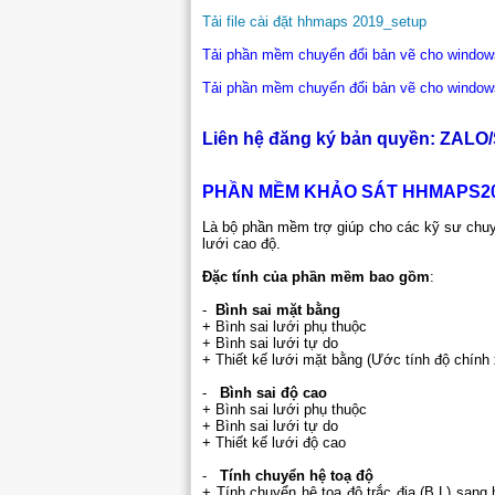
Tải file cài đặt hhmaps 2019_setup
Tải phần mềm chuyển đổi bản vẽ cho windows 
Tải phần mềm chuyển đổi bản vẽ cho windows 
Liên hệ đăng ký bản quyền: ZALO/
PHẦN MỀM KHẢO SÁT HHMAPS2
Là bộ phần mềm trợ giúp cho các kỹ sư chuy
lưới cao độ.
Đặc tính của phần mềm bao gồm
:
-
Bình sai mặt bằng
+ Bình sai lưới phụ thuộc
+ Bình sai lưới tự do
+ Thiết kế lưới mặt bằng (Ước tính độ chính 
-
Bình sai độ cao
+ Bình sai lưới phụ thuộc
+ Bình sai lưới tự do
+ Thiết kế lưới độ cao
-
Tính chuyển hệ toạ độ
+ Tính chuyển hệ toạ độ trắc địa (B,L) sang