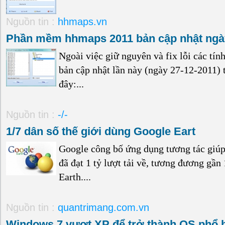
Nguồn tin :
hhmaps.vn
Phần mềm hhmaps 2011 bản cập nhật ngày
Ngoài việc giữ nguyên và fix lỗi các tín
bản cập nhật lần này (ngày 27-12-2011)
đây:...
Nguồn tin :
-/-
1/7 dân số thế giới dùng Google Eart
Google công bố ứng dụng tương tác giúp
đã đạt 1 tỷ lượt tải về, tương đương gần
Earth....
Nguồn tin :
quantrimang.com.vn
Windows 7 vượt XP để trở thành OS phổ b