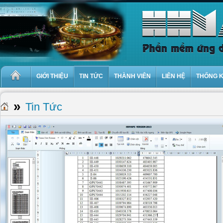
GIỚI THIỆU
TIN TỨC
THÀNH VIÊN
LIÊN HỆ
THỐNG 
»
Tin Tức