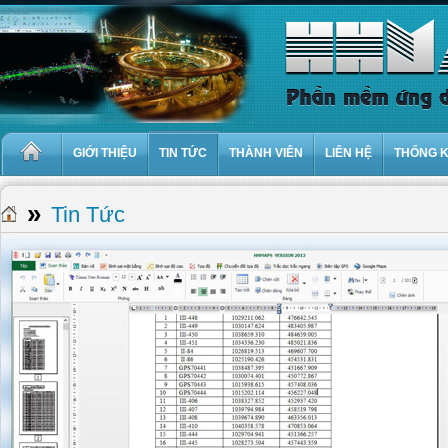
GIỚI THIỆU
TIN TỨC
THÀNH VIÊN
LIÊN HỆ
THỐNG 
»
Tin Tức