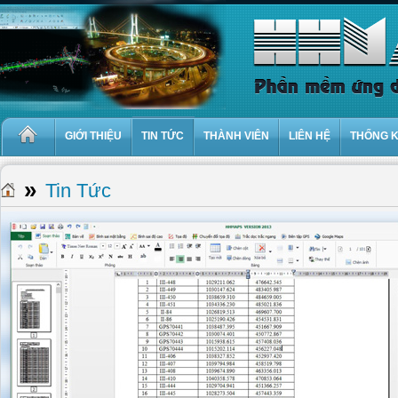
GIỚI THIỆU
TIN TỨC
THÀNH VIÊN
LIÊN HỆ
THỐNG 
»
Tin Tức