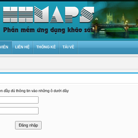
VIÊN
LIÊN HỆ
THỐNG KÊ
TẢI VỀ
ền đầy đủ thông tin vào những ô dưới đây