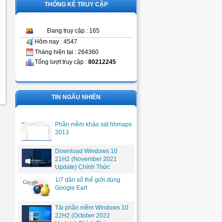
THỐNG KÊ TRUY CẬP
Đang truy cập : 165
Hôm nay : 4547
Tháng hiện tại : 264360
Tổng lượt truy cập :
80212245
TIN NGẪU NHIÊN
Phần mềm khảo sát hhmaps
2013
Download Windows 10
21H2 (November 2021
Update) Chính Thức
1/7 dân số thế giới dùng
Google Eart
Tải phần mềm Windows 10
22H2 (October 2022