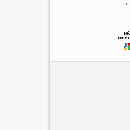
Đă
Nếu
bạn có 