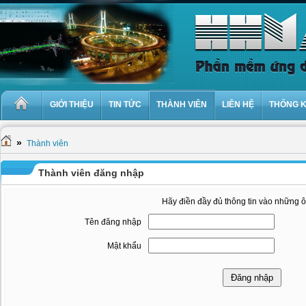
GIỚI THIỆU
TIN TỨC
THÀNH VIÊN
LIÊN HỆ
THỐNG 
»
Thành viên
Thành viên đăng nhập
Hãy điền đầy đủ thông tin vào những 
Tên đăng nhập
Mật khẩu