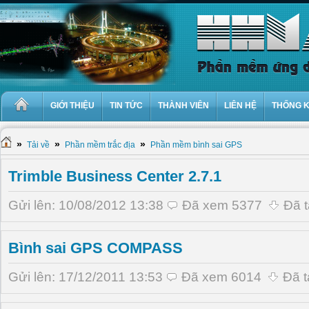
GIỚI THIỆU
TIN TỨC
THÀNH VIÊN
LIÊN HỆ
THỐNG 
»
»
»
Tải về
Phần mềm trắc địa
Phần mềm bình sai GPS
Trimble Business Center 2.7.1
Gửi lên: 10/08/2012 13:38
Đã xem 5377
Đã t
Bình sai GPS COMPASS
Gửi lên: 17/12/2011 13:53
Đã xem 6014
Đã t