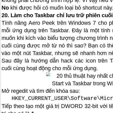
không phải chương trình hợp lệ. Vì vậy nếu vô
No
khi được hỏi có muốn loại bỏ shortcut này
20. Làm cho Taskbar chỉ lưu trữ phiên cu
Tính năng Aero Peek trên Windows 7 cho p
mỗi ứng dụng trên Taskbar. Đây là một tính
muốn khi kích vào biểu tượng chương trình n
cuối cùng được mở từ nó thì sao? Bạn có t
vào một nút Taskbar, nhưng sẽ nhanh hơn nế
Sau đây là hướng dẫn hack các icon trên 
cuối cùng hoạt động cho mỗi ứng dụng.
Mở regedit và tìm đến khóa sau:
HKEY_CURRENT_USER\Software\Mic
Tiếp theo tạo một giá trị DWORD 32-bit với 