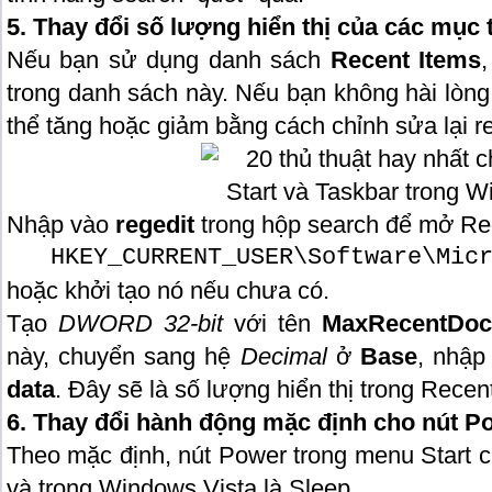
5. Thay đổi số lượng hiển thị của các mục
Nếu bạn sử dụng danh sách
Recent Items
trong danh sách này. Nếu bạn không hài lòng
thể tăng hoặc giảm bằng cách chỉnh sửa lại re
Nhập vào
regedit
trong hộp search để mở Reg
HKEY_CURRENT_USER\Software\Mic
hoặc khởi tạo nó nếu chưa có.
Tạo
DWORD 32-bit
với tên
MaxRecentDoc
này, chuyển sang hệ
Decimal
ở
Base
, nhập
data
. Đây sẽ là số lượng hiển thị trong Recen
6. Thay đổi hành động mặc định cho nút P
Theo mặc định, nút Power trong menu Start 
và trong Windows Vista là Sleep.