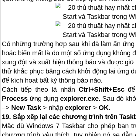
Có những trường hợp sau khi đã làm ẩn ứng 
hoặc biến mất là do một số ứng dụng không đ
xung đột và xuất hiện thông báo và được giữ 
thử khắc phục bằng cách khởi động lại ứng d
để kích hoạt bất kỳ thông báo nào.
Cách tiếp theo là nhấn
Ctrl+Shift+Esc
để 
Process
ứng dụng
explorer.exe
. Sau đó khở
–>
New Task
> nhập
explorer
>
OK
.
19. Sắp xếp lại các chương trình trên Task
Mặc dù Windows 7 Taskbar cho phép bạn tr
chương trình yêu thích, tuy nhiên nó sẽ dẫn 