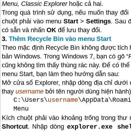
Menu, Classic Explorer
hoặc cả hai.
Trong quá trình sử dụng, nếu muốn thay đổi mộ
chuột phải vào menu
Start
>
Settings
. Sau 
có sẵn và nhấn
OK
để lưu thay đổi.
3.
Thêm Recycle Bin vào menu Start
Theo mặc định Recycle Bin không được tích 
bản Windows. Trong Windows 7, bạn có gõ “
cũng không tìm thấy thùng rác này. Để có thể 
menu Start, bạn làm theo hướng dẫn sau:
Mở cửa sổ Explorer, nhập dòng địa chỉ dưới 
thay
username
bởi tên người dùng hiện hành)
C:\Users\
username
\AppData\Roam
Menu
Kích chuột phải vào khoảng trống trong th
Shortcut
. Nhập dòng
explorer.exe she