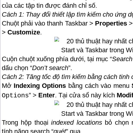
của các tập tin được đánh chỉ số.
Cách 1: Thay đổi thiết lập tìm kiếm cho ứng 
Chuột phải vào thanh Taskbar
>
Properties
>
>
Customize
.
Cuộn chuột xuống phía dưới, tại mục “
Search 
dấu chọn “
Don’t search
”.
Cách 2: Tăng tốc độ tìm kiếm bằng cách tinh 
Mở
Indexing Options
bằng cách vào menu
” >
Enter
. Tại cửa sổ này kích
Modi
Options
Trong hộp thoại
indexed locations
bỏ chọn 
tính năng search “
quét
” qua.