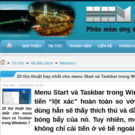
GIỚI THIỆU
TIN TỨC
THÀNH VIÊN
LIÊN HỆ
THỐNG 
»
»
»
Tin Tức
Hệ điều hành
Windows |
20 thủ thuật hay nhất cho menu Start và Taskbar trong 
Thứ năm - 15/12/2011 21:43
Menu Start và Taskbar trong Wi
tiến “lột xác” hoàn toàn so v
20 thủ thuật hay
dùng hẳn sẽ thấy thích thú và d
nhất cho menu
bóng bẩy của nó. Tuy nhiên, m
Start và Taskbar
trong Windows 7
không chỉ cải tiến ở vẻ bề ngoà