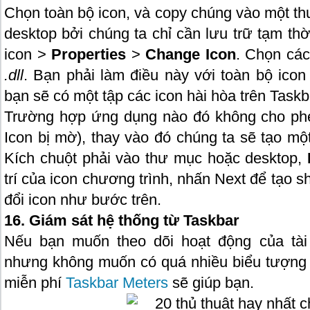
Chọn toàn bộ icon, và copy chúng vào một th
desktop bởi chúng ta chỉ cần lưu trữ tạm th
icon >
Properties
>
Change Icon
. Chọn các
.dll
. Bạn phải làm điều này với toàn bộ ico
bạn sẽ có một tập các icon hài hòa trên Taskb
Trường hợp ứng dụng nào đó không cho phé
Icon bị mờ), thay vào đó chúng ta sẽ tạo mộ
Kích chuột phải vào thư mục hoặc desktop,
trí của icon chương trình, nhấn Next để tạo s
đổi icon như bước trên.
16. Giám sát hệ thống từ Taskbar
Nếu bạn muốn theo dõi hoạt động của tài
nhưng không muốn có quá nhiều biểu tượng tr
miễn phí
Taskbar Meters
sẽ giúp bạn.