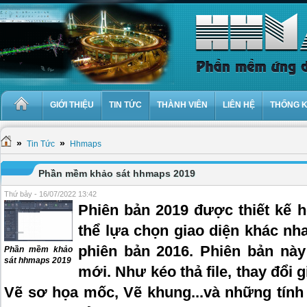
GIỚI THIỆU
TIN TỨC
THÀNH VIÊN
LIÊN HỆ
THỐNG 
»
»
Tin Tức
Hhmaps
Phần mềm khảo sát hhmaps 2019
Thứ bảy - 16/07/2022 13:42
Phiên bản 2019 được thiết kế h
thể lựa chọn giao diện khác nh
phiên bản 2016. Phiên bản này
Phần mềm khảo
sát hhmaps 2019
mới. Như kéo thả file, thay đổi g
Vẽ sơ họa mốc, Vẽ khung...và những tính 