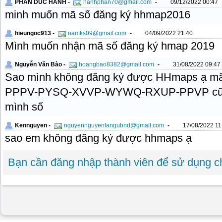
PHAN DUC HANH -
hanhphan70@gmail.com
-
09/12/2022 00:47
minh muốn mã số đăng ký hhmap2016
hieungoc913 -
namks09@gmail.com
-
04/09/2022 21:40
Mình muốn nhận mã số đăng ký hmap 2019
Nguyễn Văn Bào -
hoangbao8382@gmail.com
-
31/08/2022 09:47
Sao mình không đăng ký được HHmaps ạ 
PPPV-PYSQ-XVVP-WYWQ-RXUP-PPVP cũng k
mình số
Kennguyen -
nguyennguyenlangubnd@gmail.com
-
17/08/2022 11
sao em không đăng ký được hhmaps ạ
Bạn cần đăng nhập thành viên để sử dụng 