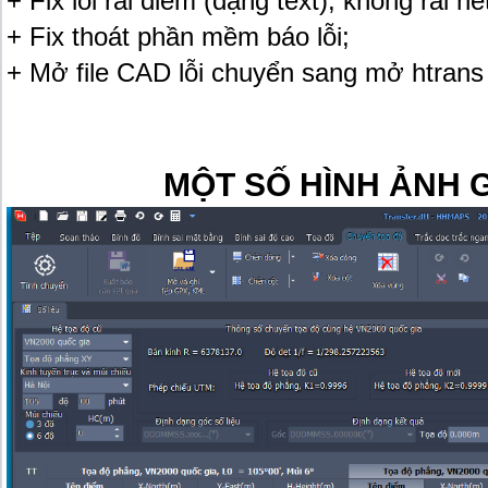
+ Fix lỗi rải điểm (dạng text), không rải hết
+ Fix thoát phần mềm báo lỗi;
+ Mở file CAD lỗi chuyển sang mở htrans
MỘT SỐ HÌNH ẢNH G